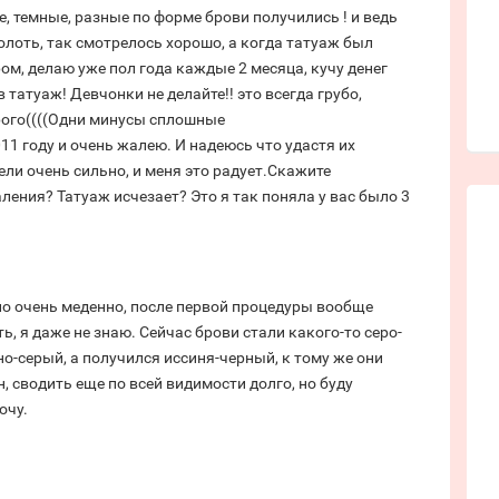
, темные, разные по форме брови получились ! и ведь
лоть, так смотрелось хорошо, а когда татуаж был
ом, делаю уже пол года каждые 2 месяца, кучу денег
 татуаж! Девчонки не делайте!! это всегда грубо,
орого((((Одни минусы сплошные
11 году и очень жалею. И надеюсь что удастя их
ели очень сильно, и меня это радует.Скажите
ления? Татуаж исчезает? Это я так поняла у вас было 3
 но очень меденно, после первой процедуры вообще
, я даже не знаю. Сейчас брови стали какого-то серо-
о-серый, а получился иссиня-черный, к тому же они
н, сводить еще по всей видимости долго, но буду
очу.