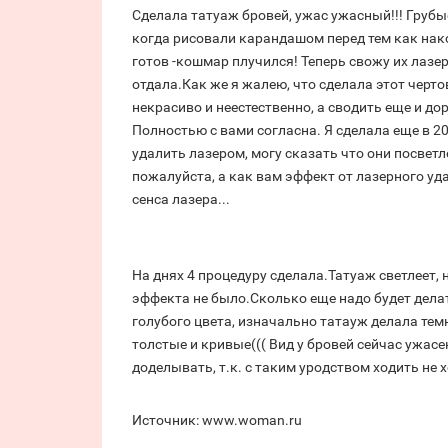
Сделала татуаж бровей, ужас ужасный!!! Грубые
когда рисовали карандашом перед тем как нако
готов -кошмар плучился! Теперь свожу их лазер
отдала.Как же я жалею, что сделала этот чертов
некрасиво и неестественно, а сводить еще и д
Полностью с вами согласна. Я сделала еще в 20
удалить лазером, могу сказать что они посветл
пожалуйста, а как вам эффект от лазерного уда
сенса лазера...
На днях 4 процедуру сделала.Татуаж светлеет,
эффекта не было.Сколько еще надо будет делать
голубого цвета, изначально татауж делала темн
толстые и кривые((( Вид у бровей сейчас ужасе
доделывать, т.к. с таким уродством ходить не х
Источник: www.woman.ru