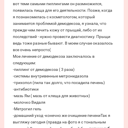
вот теми самыми пиллингами он размножился,
появилась пища для его деятельности. Позже, когда
я познакомилась с косметологом, который
занимается проблемой демодекоза, я узнала, что
прежде чем лечить кожу от прыщей, либо от их
последствий - нужно провести диагностику. Прыщи
ведь тоже разные бывают. В моем случае оказалось
все очень непросто(
Мое лечение от демодекоза заключалось в
следующем:
-пиллинг от демодекоза ( 3 раза)
-системы внутривенные метронидазола
-трихопол (пила так долго, что посадила печень)
-антибиотики
-мазь Ям ( мазь от клеща для животных)
-молочко Видаля
-Метрогил гель
-домашний уход -конечно же очищение печениТак я
выгляжу сегодня (правда на фото я с тональным