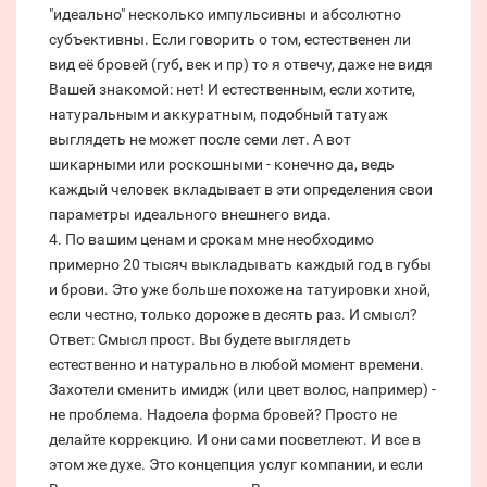
"идеально" несколько импульсивны и абсолютно
субъективны. Если говорить о том, естественен ли
вид её бровей (губ, век и пр) то я отвечу, даже не видя
Вашей знакомой: нет! И естественным, если хотите,
натуральным и аккуратным, подобный татуаж
выглядеть не может после семи лет. А вот
шикарными или роскошными - конечно да, ведь
каждый человек вкладывает в эти определения свои
параметры идеального внешнего вида.
4. По вашим ценам и срокам мне необходимо
примерно 20 тысяч выкладывать каждый год в губы
и брови. Это уже больше похоже на татуировки хной,
если честно, только дороже в десять раз. И смысл?
Ответ: Смысл прост. Вы будете выглядеть
естественно и натурально в любой момент времени.
Захотели сменить имидж (или цвет волос, например) -
не проблема. Надоела форма бровей? Просто не
делайте коррекцию. И они сами посветлеют. И все в
этом же духе. Это концепция услуг компании, и если